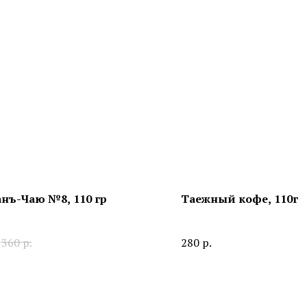
нъ-Чаю №8, 110 гр
Таежный кофе, 110г
360
р.
280
р.