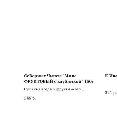
СеВерные Чипсы "Микс
К Ива
ФРУКТОВЫЙ с клубникой" 150г
Сушёные ягоды и фрукты — это
321
р.
удобный способ добавить в рацион
546
р.
натуральные продукты и
разнообразить ежедневное питание
без сложной готовки. Они дают
быстрый вкусный заряд энергии и