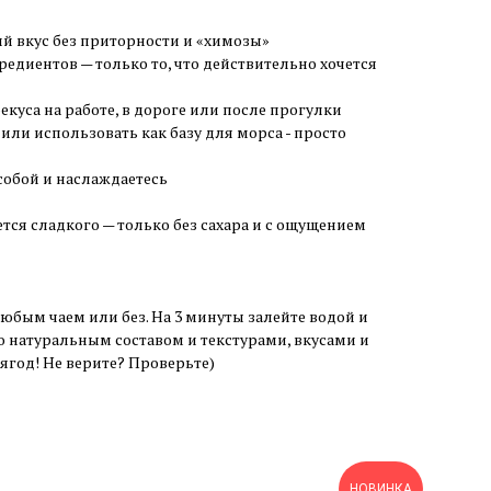
й вкус без приторности и «химозы»
редиентов — только то, что действительно хочется
куса на работе, в дороге или после прогулки
или использовать как базу для морса - просто
собой и наслаждаетесь
тся сладкого — только без сахара и с ощущением
юбым чаем или без. На 3 минуты залейте водой и
о натуральным составом и текстурами, вкусами и
ягод! Не верите? Проверьте)
НОВИНКА